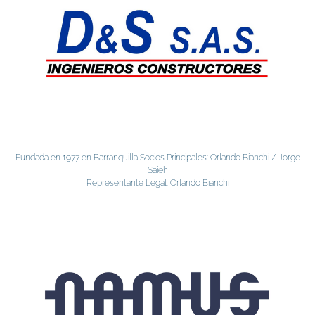
Fundada en 1977 en Barranquilla Socios Principales: Orlando Bianchi / Jorge
Saieh
Representante Legal: Orlando Bianchi