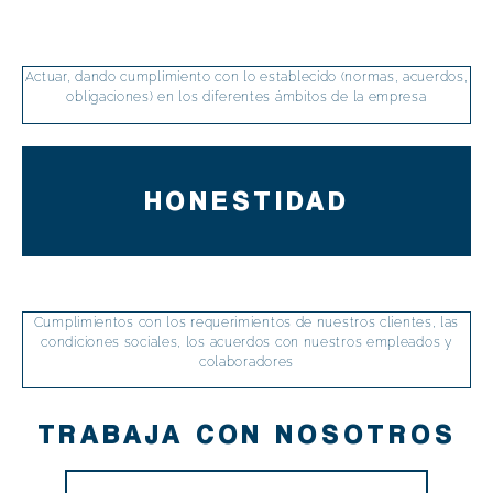
Actuar, dando cumplimiento con lo establecido (normas, acuerdos,
obligaciones) en los diferentes ámbitos de la empresa
HONESTIDAD
Cumplimientos con los requerimientos de nuestros clientes, las
condiciones sociales, los acuerdos con nuestros empleados y
colaboradores
TRABAJA CON NOSOTROS