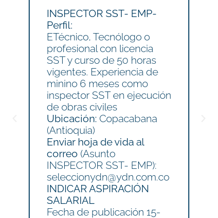
INSPECTOR SST- EMP-
Of
Perfil:
Pe
ETécnico, Tecnólogo o
Ex
profesional con licencia
M
SST y curso de 50 horas
B
vigentes. Experiencia de
en
minino 6 meses como
in
inspector SST en ejecución
en
de obras civiles
Ub
Ubicación:
Copacabana
En
(Antioquia)
co
Enviar hoja de vida al
Ob
correo
(Asunto
se
INSPECTOR SST- EMP):
I
seleccionydn@ydn.com.co
S
INDICAR ASPIRACIÓN
Fe
SALARIAL
Di
Fecha de publicación 15-