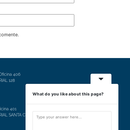
 comente.
Oficina 406
IAL 128
What do you like about this page?
icina 401
IAL SANTA CLARA