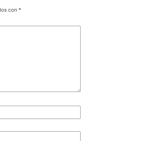
ados con
*