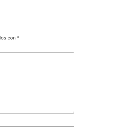
ados con
*