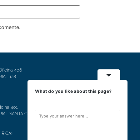
 comente.
Oficina 406
IAL 128
What do you like about this page?
icina 401
IAL SANTA CLARA
 RICA)