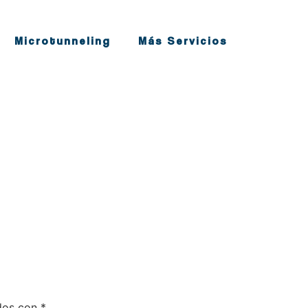
Microtunneling
Más Servicios
ados con
*