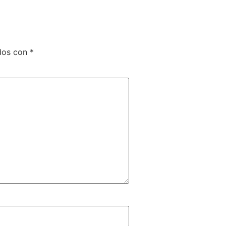
ados con
*