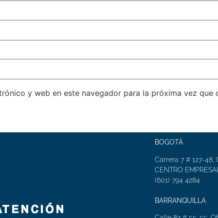
trónico y web en este navegador para la próxima vez que
BOGOTÁ
Carrera 7 # 127-48, 
CENTRO EMPRESAR
(601) 794 4284
BARRANQUILLA
ATENCIÓN
Calle 82 # 55-55, Of