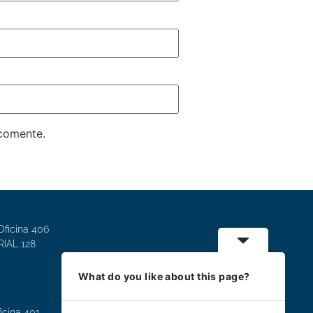
 comente.
Oficina 406
IAL 128
What do you like about this page?
icina 401