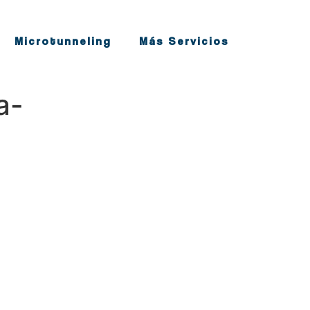
Microtunneling
Más Servicios
a-